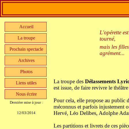
Accueil
L'opérette es
La troupe
tourné,
mais les fill
Prochain spectacle
agrément...
Archives
Photos
La troupe des
Délassements Lyri
Liens utiles
est issue, de faire revivre le théât
Nous écrire
Pour cela, elle propose au public 
Dernière mise à jour :
méconnus et parfois injustement o
Hervé, Léo Delibes, Adolphe Ada
12/03/2014
Les partitions et livrets de ces piè