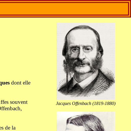
ques
dont elle
uffes souvent
Jacques Offenbach (1819-1880)
Offenbach,
es de la